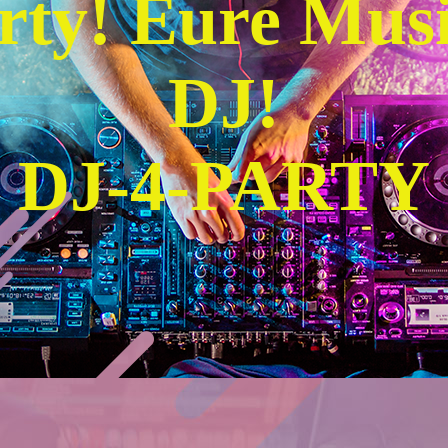
rty! Eure Mus
DJ!
DJ-4-PARTY