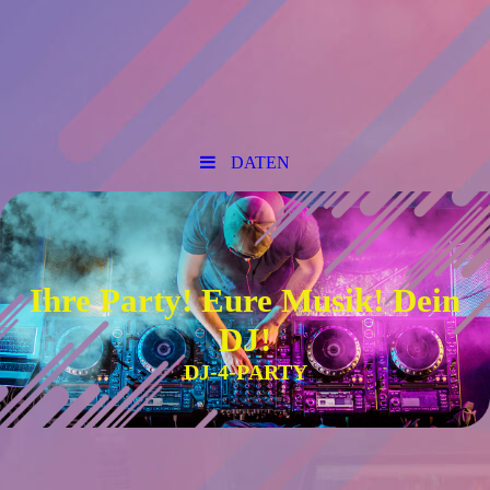
DATEN
Ihre Party! Eure Musik! Dein
DJ!
DJ-4-PARTY